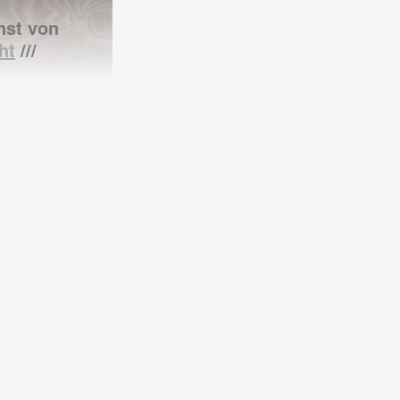
nst von
ht
///