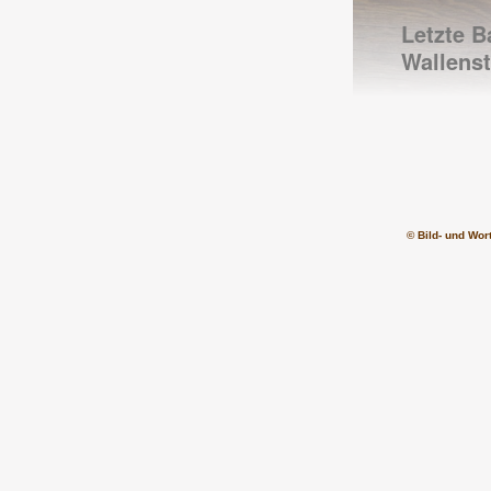
Letzte B
Wallenst
© Bild- und Wor