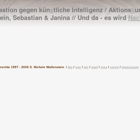
astion gegen kün
s
tliche Intelligenz / Aktions
k
u
ein, Sebastian & Janina // Und da - es wird
Nac
trechte 1997 - 2026 S. Nichele Wallenstein /
bio
/
voc
/
pic
/
mail
/
visa
/
curve
/
impressum