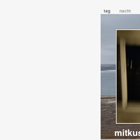
tag
nacht
mitku